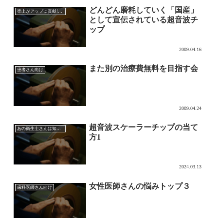
どんどん磨耗していく「国産」
売上がアップに貢献!?超音波チップの効果的な使い方
として宣伝されている超音波チ
ップ
2009.04.16
また別の治療費無料を目指す会
患者さん向け
2009.04.24
超音波スケーラーチップの当て
あの衛生士さんは知っている超音波チップの効果的な使い方
方1
2024.03.13
女性医師さんの悩みトップ３
歯科医師さん向け