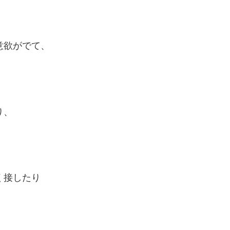
意欲がでて、
り、
く接したり