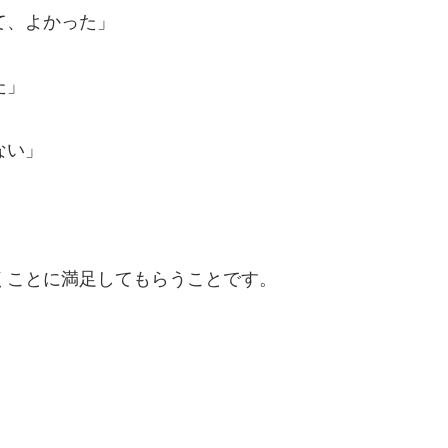
て、よかった」
た」
ない」
。
くことに満足してもらうことです。