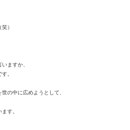
（笑）
言いますか、
です。
を世の中に広めようとして、
います。