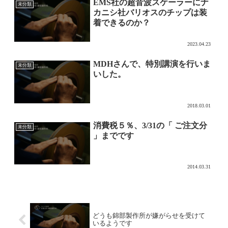
EMS社の超音波スケーラーにナ
未分類
カニシ社バリオスのチップは装
着できるのか？
2023.04.23
MDHさんで、特別講演を行いま
未分類
いした。
2018.03.01
消費税５％、3/31の「 ご注文分
未分類
」までです
2014.03.31
どうも錦部製作所が嫌がらせを受けて
いるようです