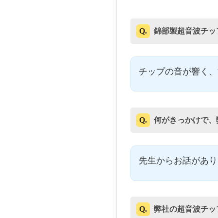
Q.
錦部製超音波チッ
チップの音が響く、
Q.
何がきっかけで、
先生からお話があり
Q.
弊社の超音波チッ