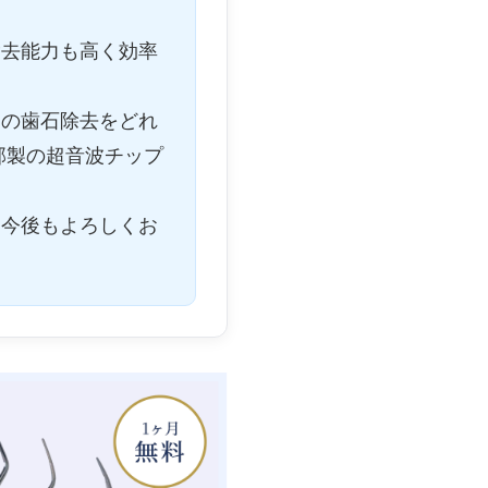
除去能力も高く効率
めの歯石除去をどれ
部製の超音波チップ
、今後もよろしくお