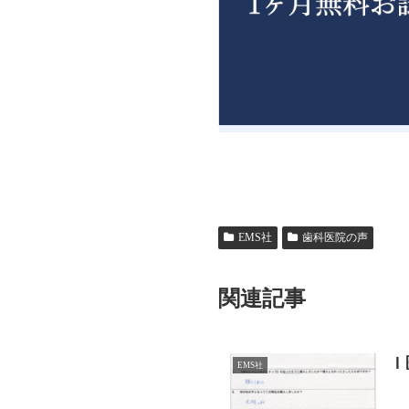
EMS社
歯科医院の声
関連記事
Ｉ
EMS社