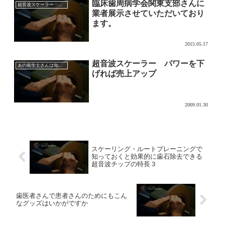
臨床歯周病学会関東支部さんに
超音波スケーラー・チップ
業者展示させていただいており
ます。
2015.05.17
超音波スケーラー パワーを下
あの衛生士さんは知っている超音波チップの効果的な使い方
げれば売上アップ
2009.01.30
スケーリング・ルートプレーニングで
知っておくと効果的に歯石除去できる
超音波チップの特長３
歯医者さんで患者さんのためにもこん
なグッズはいかがですか