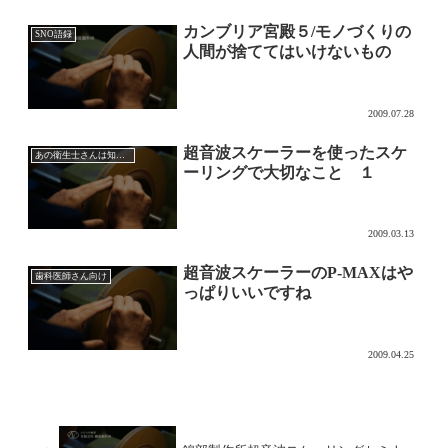
カンブリア宮殿５/モノづくりの
SNO語録
人間が捨ててはいけないもの
2009.07.28
超音波スケーラーを使ったスケ
あの衛生士さんは知っている超音波チップの効果的な使い方
ーリングで大切なこと １
2009.03.13
超音波スケーラーのP-MAXはや
歯科医師さん向け
っぱりいいですね
2009.04.25