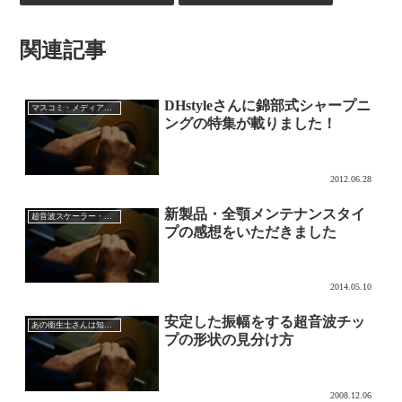
関連記事
DHstyleさんに錦部式シャープニ
マスコミ・メディア・講演
ングの特集が載りました！
2012.06.28
新製品・全顎メンテナンスタイ
超音波スケーラー・チップ
プの感想をいただきました
2014.05.10
安定した振幅をする超音波チッ
あの衛生士さんは知っている超音波チップの効果的な使い方
プの形状の見分け方
2008.12.06