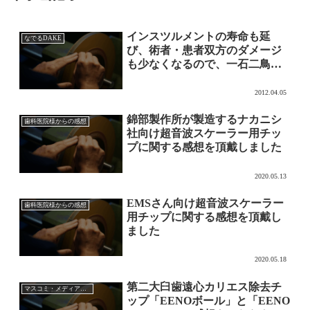
インスツルメントの寿命も延
なでるDAKE
び、術者・患者双方のダメージ
も少なくなるので、一石二鳥で
すね！
2012.04.05
錦部製作所が製造するナカニシ
歯科医院様からの感想
社向け超音波スケーラー用チッ
プに関する感想を頂戴しました
2020.05.13
EMSさん向け超音波スケーラー
歯科医院様からの感想
用チップに関する感想を頂戴し
ました
2020.05.18
第二大臼歯遠心カリエス除去チ
マスコミ・メディア・講演
ップ「EENOボール」と「EENO