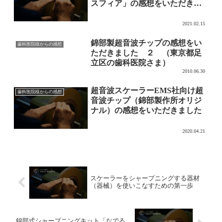
スフィア」の感想をいただきま
した（音声付き）2
2021.02.15
錦部製超音波チップの感想をい
歯科医院様からの感想
ただきました ２ （東京都足
立区の歯科医院さま）
2010.06.30
超音波スケーラーEMS社向け超
歯科医院様からの感想
音波チップ（錦部製作所オリジ
ナル）の感想をいただきました
2020.04.21
スケーラーをシャープニングする器材
（器械）を使いこなすための第一歩
錦部式シャープニングキット「なでる