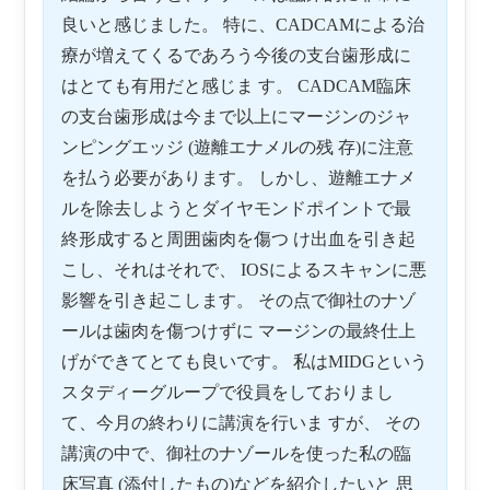
良いと感じました。 特に、CADCAMによる治
療が増えてくるであろう今後の支台歯形成に
はとても有用だと感じま す。 CADCAM臨床
の支台歯形成は今まで以上にマージンのジャ
ンピングエッジ (遊離エナメルの残 存)に注意
を払う必要があります。 しかし、遊離エナメ
ルを除去しようとダイヤモンドポイントで最
終形成すると周囲歯肉を傷つ け出血を引き起
こし、それはそれで、 IOSによるスキャンに悪
影響を引き起こします。 その点で御社のナゾ
ールは歯肉を傷つけずに マージンの最終仕上
げができてとても良いです。 私はMIDGという
スタディーグループで役員をしておりまし
て、今月の終わりに講演を行いま すが、 その
講演の中で、御社のナゾールを使った私の臨
床写真 (添付したもの)などを紹介したいと 思