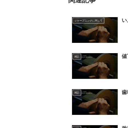
関連記事
い
シャープニングに関して
値
雑記
歯
雑記