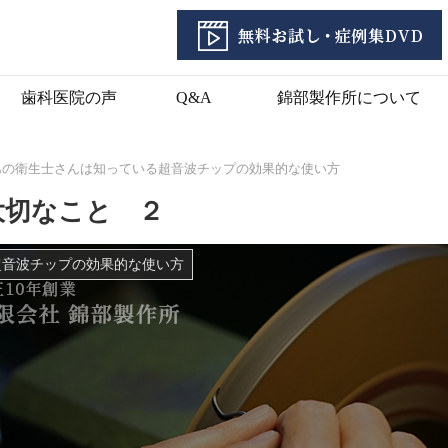
歯科医院の声
Q&A
錦部製作所について
あの衛生士さんは知っている超音波チップの効果的な使い方
大切なこと ２
超音波チップの効果的な使い方