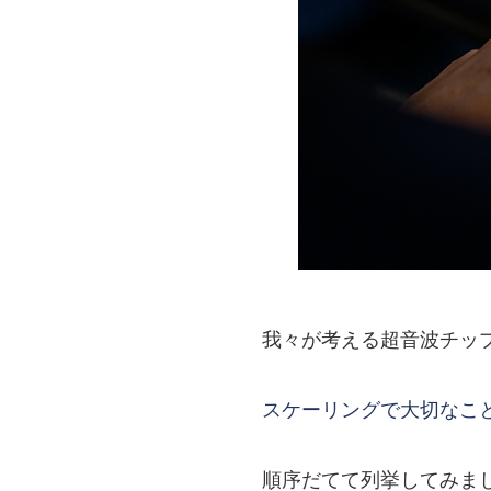
我々が考える超音波チッ
スケーリングで大切なことhttps://w
順序だてて列挙してみま