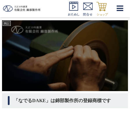
なでるDAKE 商標登録
雑記
「なでるDAKE」は錦部製作所の登録商標です