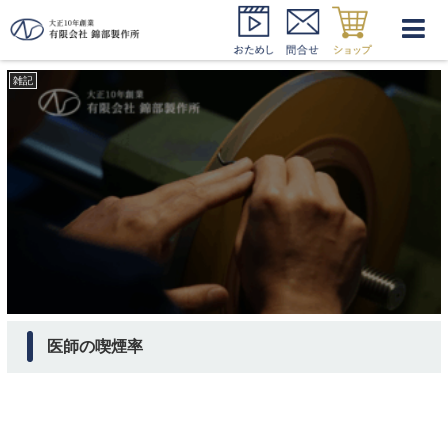
日本医師会 発表
雑記
医師の喫煙率