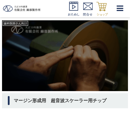
ＦＬＴ 超音波チップ
歯科医師さん向け
マージン形成用 超音波スケーラー用チップ