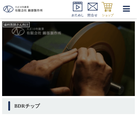
TK1?１L
歯科医師さん向け
BDRチップ