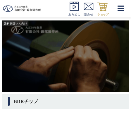
TK2?１L
歯科医師さん向け
BDRチップ