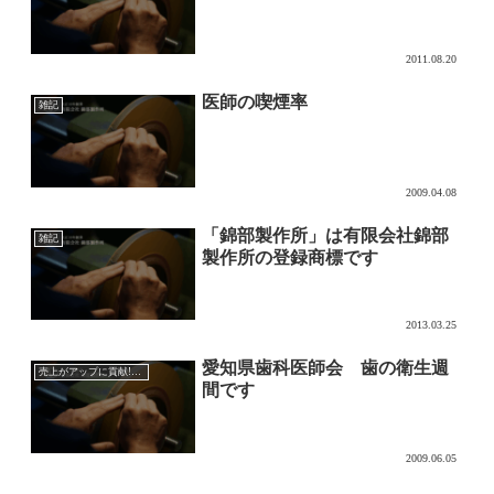
2011.08.20
医師の喫煙率
雑記
2009.04.08
「錦部製作所」は有限会社錦部
雑記
製作所の登録商標です
2013.03.25
愛知県歯科医師会 歯の衛生週
売上がアップに貢献!?超音波チップの効果的な使い方
間です
2009.06.05