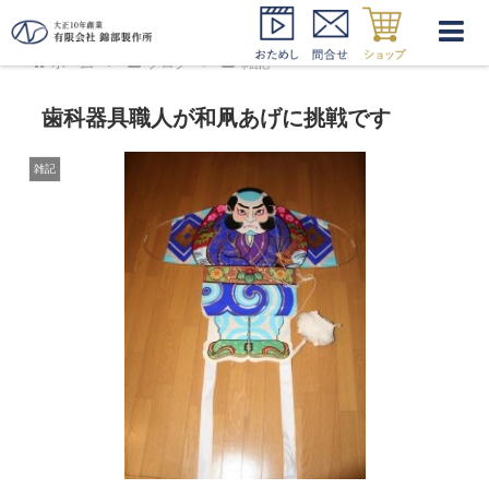
ホーム
ブログ
雑記
歯科器具職人が和凧あげに挑戦です
雑記