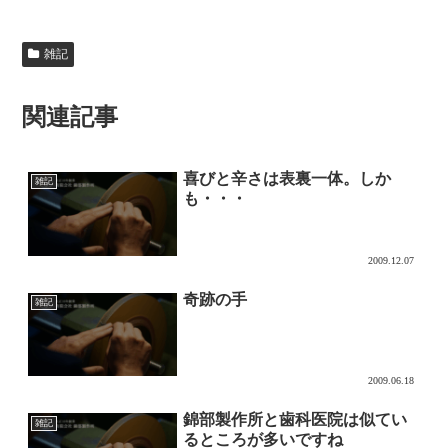
雑記
関連記事
喜びと辛さは表裏一体。しか
雑記
も・・・
2009.12.07
奇跡の手
雑記
2009.06.18
錦部製作所と歯科医院は似てい
雑記
るところが多いですね