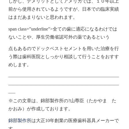
しかし、デメリットとしてアメリカでは、１０年以上
前から使用されているようですが、日本での
臨床実績
はまだあまりない
と思われます。
span class=”underline”>全ての歯に適応になるわけでは
ないことや、
厚生労働省認可外の薬である
という
点もあるのでドックベストセメントを用いた治療を行
う際は
歯科医院としっかり
相談
して行うことをおすす
めします
。
————————————————————————
————————————————————————
—–
※この文章は、錦部製作所の?山尊臣（たかやま た
かおみ）が作成しております。
錦部製作所
は大正10年創業の医療歯科器具メーカーで
す。