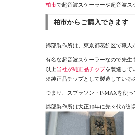
柏市
で超音波スケーラーや超音波ス
柏市からご購入できます
錦部製作所は、東京都葛飾区で職人
有名な超音波スケーラーなので先生
以上
当社が純正品チップ
を製造して
※純正品チップとして製造しているの
つまり、スプラソン・P-MAXを使
錦部製作所は大正10年に先々代が創