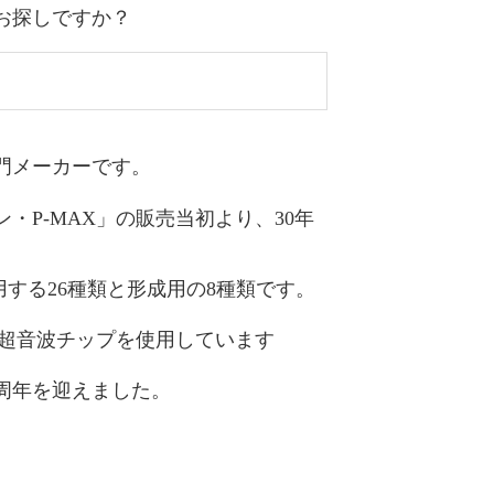
お探しですか？
門メーカーです。
・P-MAX」の
販売当初
より、30年
する26種類と形成用の8種類です。
た超音波チップを使用しています
0周年
を迎えました。