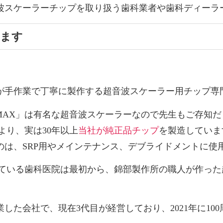
波スケーラーチップを取り扱う歯科業者や歯科ディーラ
きます
が手作業で丁寧に製作する超音波スケーラー用チップ専
AX」
は有名な超音波スケーラーなので先生もご存知だ
より、実は30年以上
当社が純正品チップ
を製造していま
は、SRP用やメインテナンス、デブライドメントに使用
っている歯科医院は最初から、錦部製作所の職人が作っ
業した会社で、現在3代目が経営しており、2021年に
10