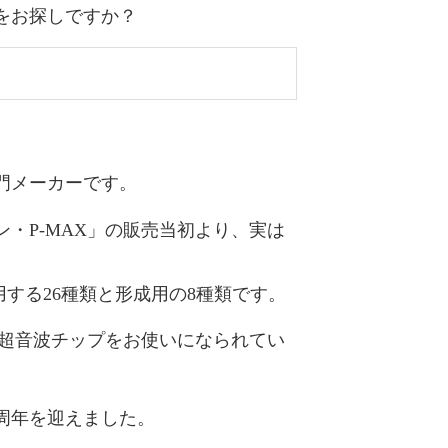
をお探しですか？
門メーカーです。
・P-MAX」の
販売当初
より、実は
する26種類と形成用の8種類です。
た超音波チップをお使いになられてい
0周年
を迎えました。