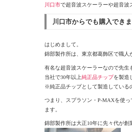
川口市
で超音波スケーラーや超音波
川口市からでも購入でき
はじめまして。
錦部製作所は、東京都葛飾区で職人
有名な超音波スケーラーなので先生
当社で30年以上
純正品チップ
を製造
※純正品チップとして製造しているの
つまり、スプラソン・P-MAXを使
ます。
錦部製作所は大正10年に先々代が創