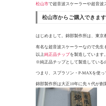
松山市
で超音波スケーラーや超音波
松山市からご購入できま
はじめまして。錦部製作所は、東京
有名な超音波スケーラーなので先生
以上
純正品チップ
を製造しています
※純正品チップとして製造しているの
つまり、スプラソン・P-MAXを使
錦部製作所は大正10年に先々代が創