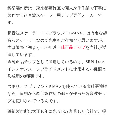
錦部製作所は、東京都葛飾区で職人が手作業で丁寧に
製作する超音波スケーラー用チップ専門メーカーで
す。
超音波スケーラー「スプラソン・P-MAX」
は有名な超
音波スケーラーなので先生もご存知だと思いますが、
実は
販売当初
より、30年以上
純正品チップ
を当社が製
造しています。
※純正品チップとして製造しているのは、SRP用やメ
インテナンス、デブライドメントに使用する26種類と
形成用の8種類です。
つまり、スプラソン・P-MAXを使っている歯科医院様
なら、最初から錦部製作所の職人が作った超音波チッ
プを使用されているんです。
錦部製作所は大正10年に先々代が創業した会社で、現