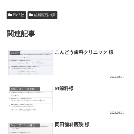
EMS社
歯科医院の声
関連記事
こんどう歯科クリニック 様
EMS社
2025.08.31
M歯科様
余剰セメント除去用チップ CEMENTORU
2025.09.01
岡田歯科医院 様
シャープニング用 なでるDAKE