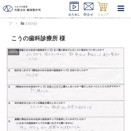
ホーム
歯科医院の声
SRP・メンテナンス用チッ
プ
EMS社
こうの歯科診療所 様
EMS社