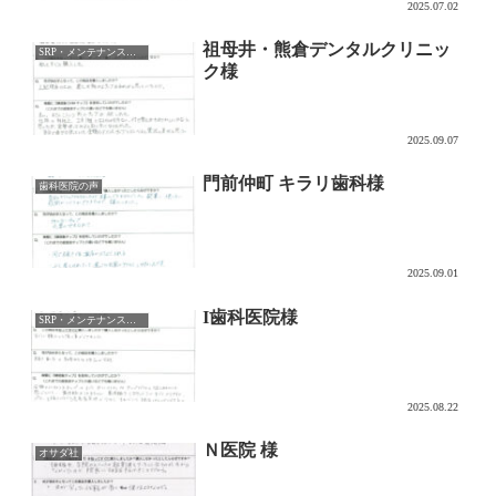
2025.07.02
祖母井・熊倉デンタルクリニッ
SRP・メンテナンス用チップ
ク様
2025.09.07
門前仲町 キラリ歯科様
歯科医院の声
2025.09.01
I歯科医院様
SRP・メンテナンス用チップ
2025.08.22
Ｎ医院 様
オサダ社