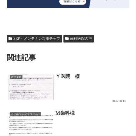
SRP・メンテナンス用チップ
歯科医院の声
関連記事
Ｙ医院 様
オサダ社
2025.08.14
M歯科様
フィニッシングライン形成用チップ NAZOL