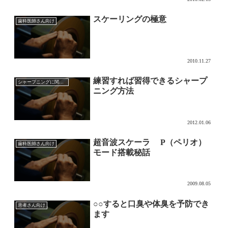
スケーリングの極意
歯科医師さん向け
2010.11.27
練習すれば習得できるシャープ
シャープニングに関して
ニング方法
2012.01.06
超音波スケーラ P（ペリオ）
歯科医師さん向け
モード搭載秘話
2009.08.05
○○すると口臭や体臭を予防でき
患者さん向け
ます