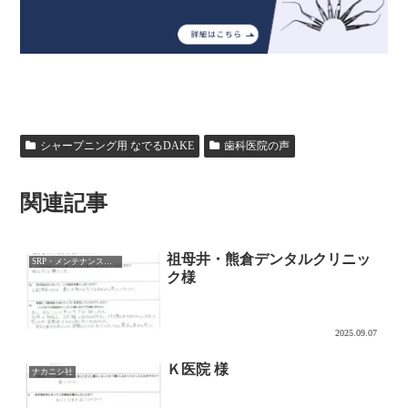
シャープニング用 なでるDAKE
歯科医院の声
関連記事
祖母井・熊倉デンタルクリニッ
SRP・メンテナンス用チップ
ク様
2025.09.07
Ｋ医院 様
ナカニシ社