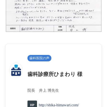
歯科医院の声
歯科診療所ひまわり 様
院長
井上 博
先生
http://shika-himawari.com/
HP