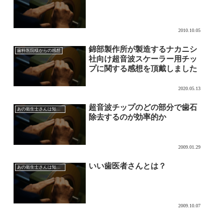
2010.10.05
錦部製作所が製造するナカニシ
歯科医院様からの感想
社向け超音波スケーラー用チッ
プに関する感想を頂戴しました
2020.05.13
超音波チップのどの部分で歯石
あの衛生士さんは知っている超音波チップの効果的な使い方
除去するのが効率的か
2009.01.29
いい歯医者さんとは？
あの衛生士さんは知っている超音波チップの効果的な使い方
2009.10.07