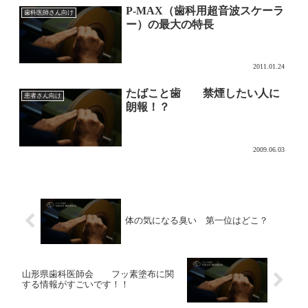
P-MAX（歯科用超音波スケーラ
歯科医師さん向け
ー）の最大の特長
2011.01.24
たばこと歯 禁煙したい人に
患者さん向け
朗報！？
2009.06.03
体の気になる臭い 第一位はどこ？
山形県歯科医師会 フッ素塗布に関
する情報がすごいです！！