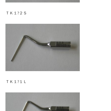
ＴＫ１?２Ｓ
ＴＫ１?１Ｌ