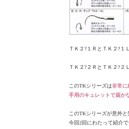
ＴＫ２?１ＲとＴＫ２?１
ＴＫ２?２ＲとＴＫ２?２
このTKシリーズは
非常に
手用のキュレットで届か
このTKシリーズが意外
今回2回にわたって紹介