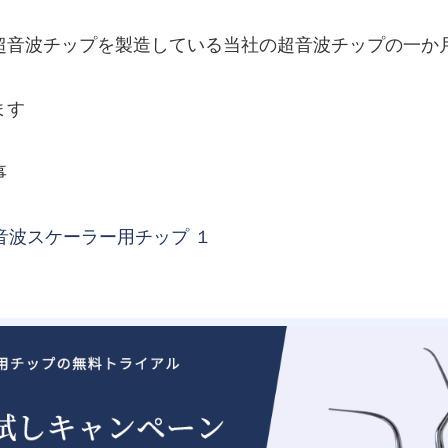
超音波チップを製造している当社の超音波チップの一か
ます
事
音波スケーラー用チップ １