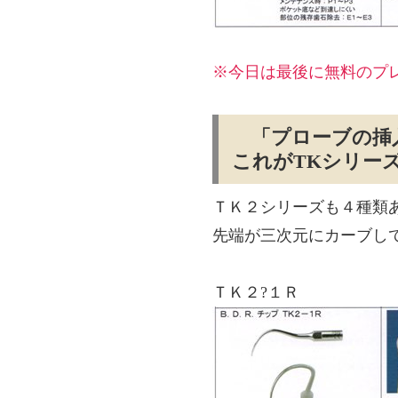
※今日は最後に無料のプ
「プローブの挿
これがTKシリー
ＴＫ２シリーズも４種類
先端が三次元にカーブし
ＴＫ２?１Ｒ