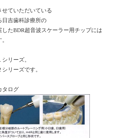
させていただいている
る日吉歯科診療所の
案したBDR超音波スケーラー用チップには
す。
１シリーズ。
２シリーズです。
カタログ