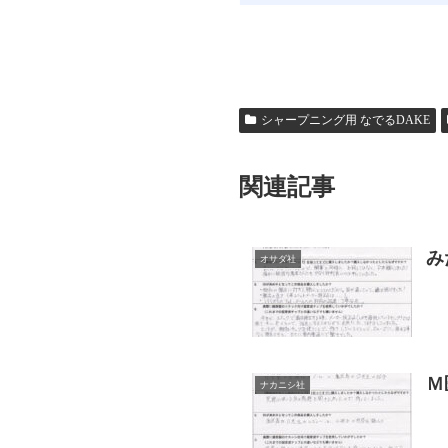
シャープニング用 なでるDAKE
関連記事
み
オサダ社
Ｍ
ナカニシ社