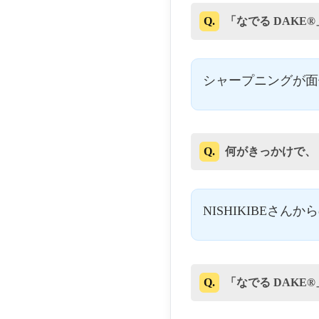
Q.
「なでる DAK
シャープニングが面
Q.
何がきっかけで、
NISHIKIBEさん
Q.
「なでる DAK