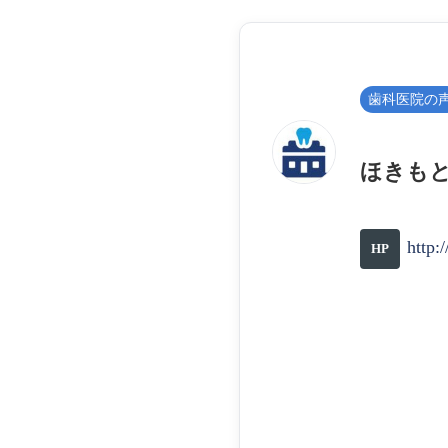
歯科医院の
ほきもと
http:
HP