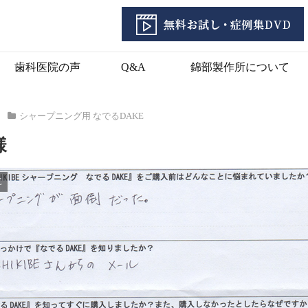
歯科医院の声
Q&A
錦部製作所について
シャープニング用 なでるDAKE
様
E