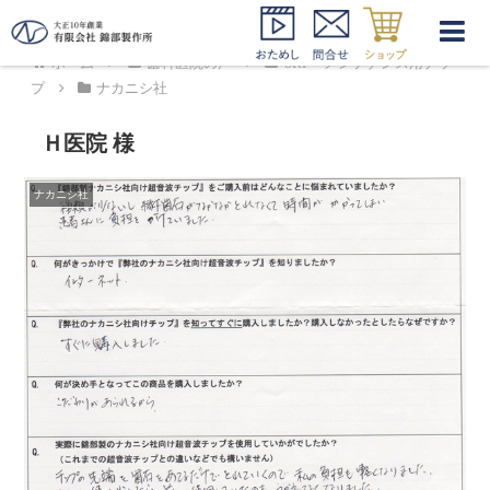
ホーム
歯科医院の声
SRP・メンテナンス用チッ
プ
ナカニシ社
Ｈ医院 様
ナカニシ社