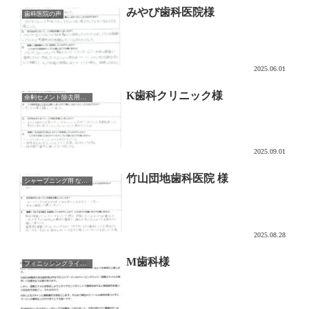
みやび歯科医院様
歯科医院の声
2025.06.01
K歯科クリニック様
余剰セメント除去用チップ CEMENTORU
2025.09.01
竹山団地歯科医院 様
シャープニング用 なでるDAKE
2025.08.28
M歯科様
フィニッシングライン形成用チップ NAZOL