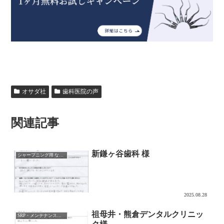
オサダ社
歯科医院の声
関連記事
新鎌ヶ谷歯科 様
シャープニング用 なでるDAKE
2025.08.28
祖母井・熊倉デンタルクリニッ
SRP・メンテナンス用チップ