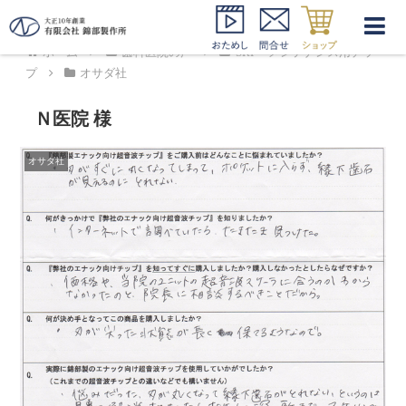
ホーム
歯科医院の声
SRP・メンテナンス用チッ
プ
オサダ社
Ｎ医院 様
オサダ社