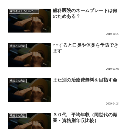
歯科医院のネームプレートは何
歯医者さんのためのマーケティング
のためある？
2010.10.25
○○すると口臭や体臭を予防でき
患者さん向け
ます
2010.03.08
また別の治療費無料を目指す会
患者さん向け
2009.04.24
３０代 平均年収（同世代の職
患者さん向け
業・資格別年収比較）