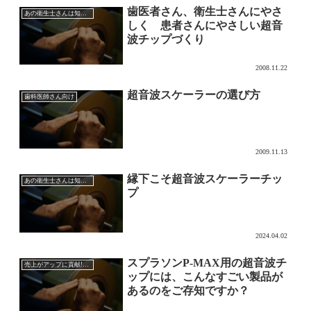
歯医者さん、衛生士さんにやさ
あの衛生士さんは知っている超音波チップの効果的な使い方
しく 患者さんにやさしい超音
波チップづくり
2008.11.22
超音波スケーラーの選び方
歯科医師さん向け
2009.11.13
縁下こそ超音波スケーラーチッ
あの衛生士さんは知っている超音波チップの効果的な使い方
プ
2024.04.02
スプラソンP-MAX用の超音波チ
売上がアップに貢献!?超音波チップの効果的な使い方
ップには、こんなすごい製品が
あるのをご存知ですか？