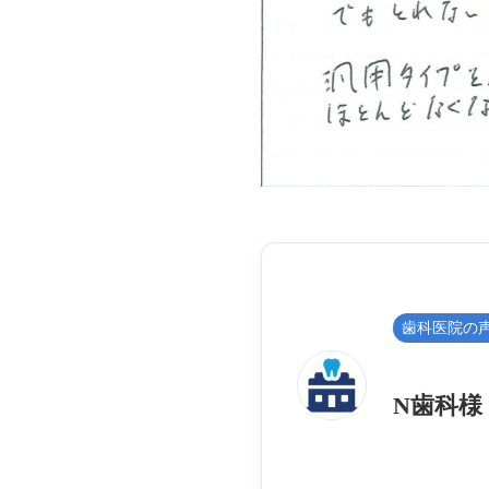
歯科医院の
N歯科様