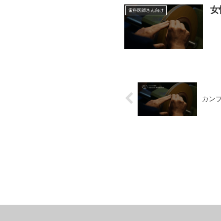
女
歯科医師さん向け
カン