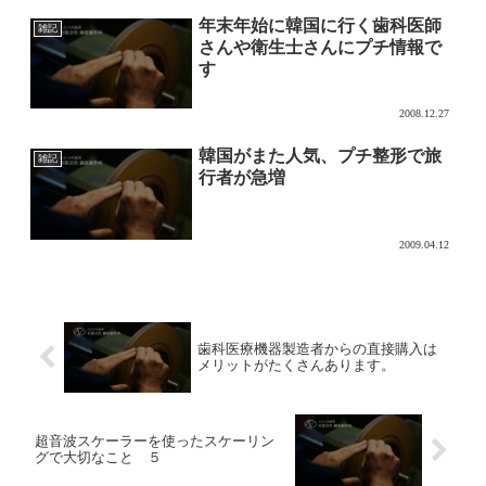
年末年始に韓国に行く歯科医師
雑記
さんや衛生士さんにプチ情報で
す
2008.12.27
韓国がまた人気、プチ整形で旅
雑記
行者が急増
2009.04.12
歯科医療機器製造者からの直接購入は
メリットがたくさんあります。
超音波スケーラーを使ったスケーリン
グで大切なこと ５