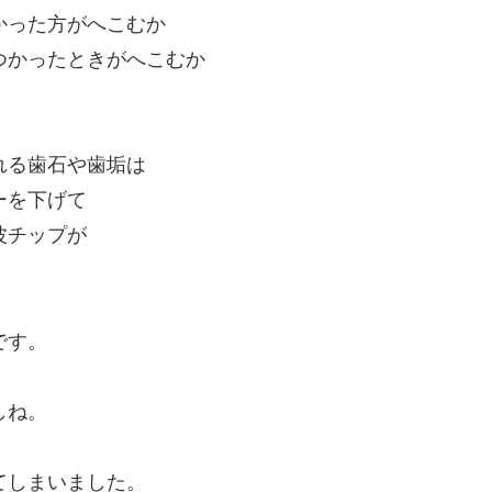
かった方がへこむか
つかったときがへこむか
れる歯石や歯垢は
ーを下げて
波チップが
です。
しね。
てしまいました。