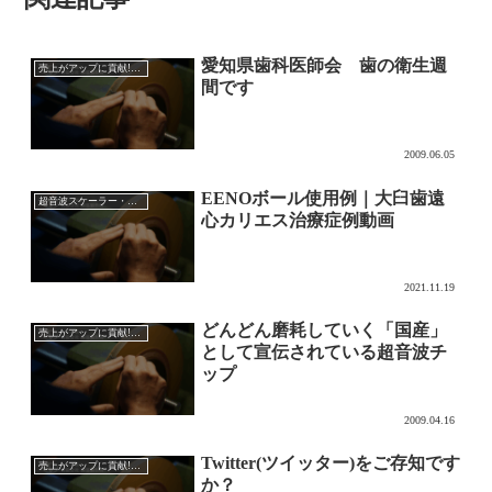
愛知県歯科医師会 歯の衛生週
売上がアップに貢献!?超音波チップの効果的な使い方
間です
2009.06.05
EENOボール使用例｜大臼歯遠
超音波スケーラー・チップ
心カリエス治療症例動画
2021.11.19
どんどん磨耗していく「国産」
売上がアップに貢献!?超音波チップの効果的な使い方
として宣伝されている超音波チ
ップ
2009.04.16
Twitter(ツイッター)をご存知です
売上がアップに貢献!?超音波チップの効果的な使い方
か？