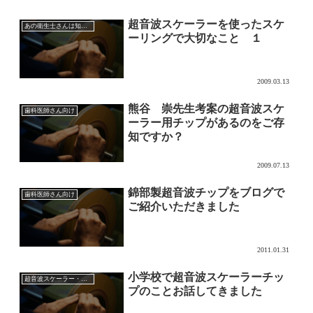
超音波スケーラーを使ったスケ
あの衛生士さんは知っている超音波チップの効果的な使い方
ーリングで大切なこと １
2009.03.13
熊谷 崇先生考案の超音波スケ
歯科医師さん向け
ーラー用チップがあるのをご存
知ですか？
2009.07.13
錦部製超音波チップをブログで
歯科医師さん向け
ご紹介いただきました
2011.01.31
小学校で超音波スケーラーチッ
超音波スケーラー・チップ
プのことお話してきました