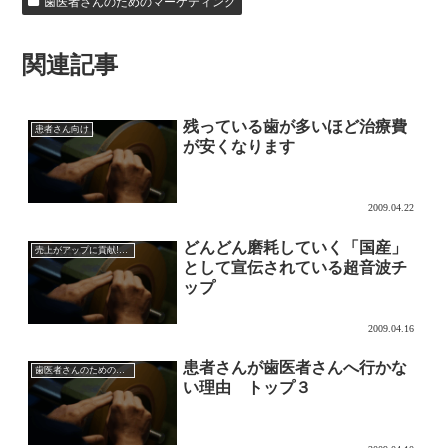
歯医者さんのためのマーケティング
関連記事
残っている歯が多いほど治療費
患者さん向け
が安くなります
2009.04.22
どんどん磨耗していく「国産」
売上がアップに貢献!?超音波チップの効果的な使い方
として宣伝されている超音波チ
ップ
2009.04.16
患者さんが歯医者さんへ行かな
歯医者さんのためのマーケティング
い理由 トップ３