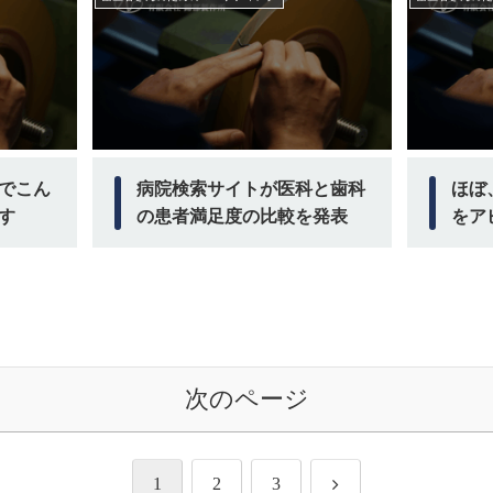
でこん
病院検索サイトが医科と歯科
ほぼ
す
の患者満足度の比較を発表
をア
次のページ
次
1
2
3