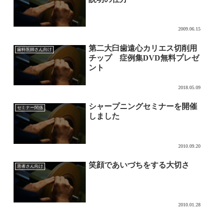
2009.06.15
第二大臼歯遠心カリエス切削用
歯科医師さん向け
チップ 症例集DVD無料プレゼ
ント
2018.05.09
シャープニングセミナーを開催
セミナー関係
しました
2010.09.20
笑顔であいづちをする大切さ
患者さん向け
2010.01.28