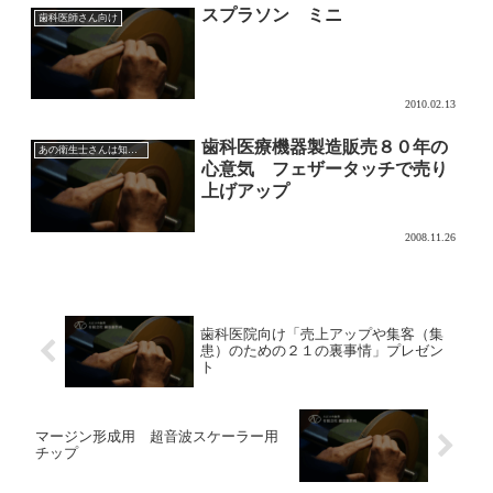
スプラソン ミニ
歯科医師さん向け
2010.02.13
歯科医療機器製造販売８０年の
あの衛生士さんは知っている超音波チップの効果的な使い方
心意気 フェザータッチで売り
上げアップ
2008.11.26
歯科医院向け「売上アップや集客（集
患）のための２１の裏事情」プレゼン
ト
マージン形成用 超音波スケーラー用
チップ