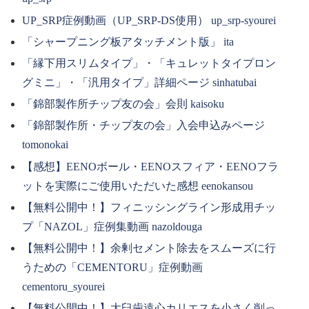
UP_SRP症例動画（UP_SRP-DS使用） up_srp-syourei
「シャープニング板アタッチメント版」 ita
「縁下用スリムタイプ」・「キュレットタイプロン
グミニ」・「汎用タイプ」詳細ページ sinhatubai
「錦部製作所チップ友の会」会則 kaisoku
「錦部製作所・チップ友の会」入会申込みページ
tomonokai
【感想】EENOボール・EENOスフィア・EENOフラ
ットを実際にご使用いただいた感想 eenokansou
【無料公開中！】フィニッシングライン形成用チッ
プ「NAZOL」症例集動画 nazoldouga
【無料公開中！】余剰セメント除去をスムーズに行
うための「CEMENTORU」症例動画
cementoru_syourei
【無料公開中！】大臼歯遠心カリエスを小さく削っ